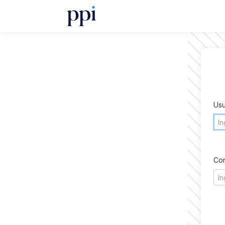
Usu
Con