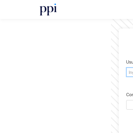
Usu
Con