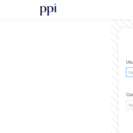
Usu
Con